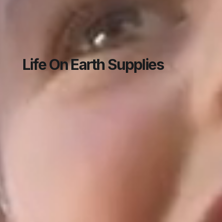
L
i
f
e
O
n
E
a
r
t
h
S
u
p
p
l
i
e
s