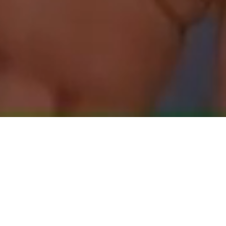
Unmute
Περιβάλλον &