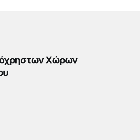
νόχρηστων Χώρων
ου