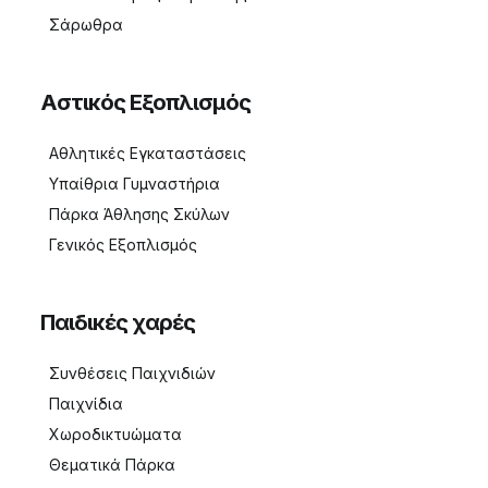
Σάρωθρα
Αστικός Εξοπλισμός
Αθλητικές Εγκαταστάσεις
Υπαίθρια Γυμναστήρια
Πάρκα Άθλησης Σκύλων
Γενικός Eξοπλισμός
Παιδικές χαρές
Συνθέσεις Παιχνιδιών
Παιχνίδια
Χωροδικτυώματα
Θεματικά Πάρκα