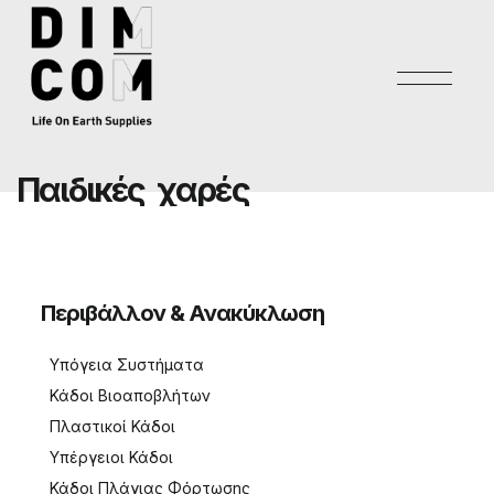
Π
α
ι
δ
ι
κ
έ
ς
χ
α
ρ
έ
ς
Περιβάλλον & Ανακύκλωση
Υπόγεια Συστήματα
Κάδοι Βιοαποβλήτων
Πλαστικοί Κάδοι
Υπέργειοι Κάδοι
Κάδοι Πλάγιας Φόρτωσης