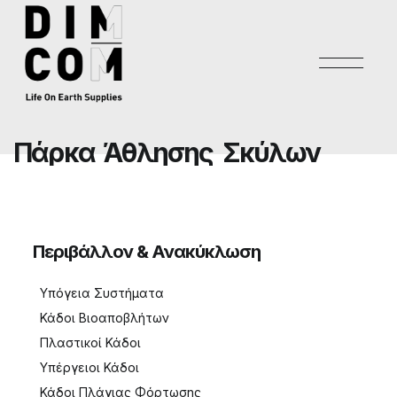
Π
ά
ρ
κ
α
Ά
θ
λ
η
σ
η
ς
Σ
κ
ύ
λ
ω
ν
Περιβάλλον & Ανακύκλωση
Υπόγεια Συστήματα
Κάδοι Βιοαποβλήτων
Πλαστικοί Κάδοι
Υπέργειοι Κάδοι
Κάδοι Πλάγιας Φόρτωσης