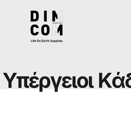
Υ
π
έ
ρ
γ
ε
ι
ο
ι
Κ
ά